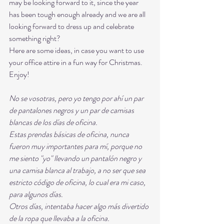
may be looking forward to it, since the year 
has been tough enough already and we are all 
looking forward to dress up and celebrate 
something right? 
Here are some ideas, in case you want to use 
your office attire in a fun way for Christmas. 
Enjoy! 
No se vosotras, pero yo tengo por ahí un par 
de pantalones negros y un par de camisas 
blancas de los días de oficina. 
Estas prendas básicas de oficina, nunca 
fueron muy importantes para mí, porque no 
me siento "yo" llevando un pantalón negro y 
una camisa blanca al trabajo, a no ser que sea 
estricto código de oficina, lo cual era mi caso, 
para algunos días. 
Otros días, intentaba hacer algo más divertido 
de la ropa que llevaba a la oficina. 