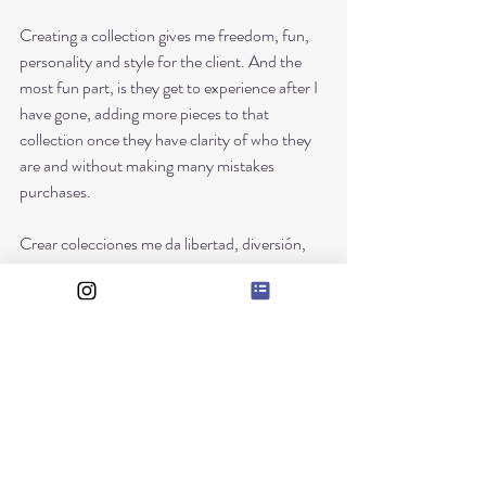
Creating a collection gives me freedom, fun, 
personality and style for the client. And the 
most fun part, is they get to experience after I 
have gone, adding more pieces to that 
collection once they have clarity of who they 
are and without making many mistakes 
purchases.
Crear colecciones me da libertad, diversión, 
flexibilidad y personalidad a la clienta.
Are you ready to create your own collection? 
I know I was! and I started years ago! 
¿
Es
tás lista para crear tu propia colección? 
Yo se que lo he estado y he llegado hasta aqui. 
Sólo falta empezar. 
Raquel. 