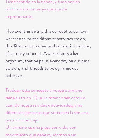
Tiene sentido en la tienda, y funciona en 
términos de ventas ya que queda 
impresionante.
However translating this concept to our own 
wardrobes, to the different activities we do, 
the different personas we become in our lives, 
it's a tricky concept. A wardrobe is a live 
organism, that helps us every day be our best 
version, and it needs to be dynamic yet 
cohesive. 
Traducir este concepto a nuestro armario 
tiene su truco. Que un armario sea cápsula 
cuando nuestras vidas y actividades, y las 
diferentes personas que somos en la semana, 
para mi no encaja. 
Un armario es una pieza con vida, con 
movimiento que debe ayudarnos a ser 