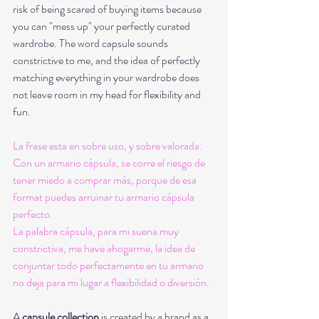
risk of being scared of buying items because 
you can "mess up" your perfectly curated 
wardrobe. The word capsule sounds 
constrictive to me, and the idea of perfectly 
matching everything in your wardrobe does 
not leave room in my head for flexibility and 
fun. 
La frase esta en sobre uso, y sobre valorada. 
Con un armario cápsula, se corre el riesgo de 
tener miedo a comprar más, porque de esa 
format puedes arruinar tu armario cápsula 
perfecto. 
La palabra cápsula, para mi suena muy 
constrictiva, me have ahogarme, la idea de 
conjuntar todo perfectamente en tu armario 
no deja para mi lugar a flexibilidad o diversión.
A 
capsule collection
 is created by a brand as a 